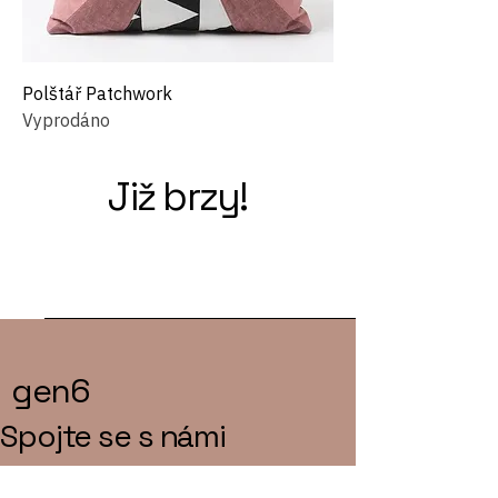
Polštář Patchwork
Vyprodáno
Již brzy!
gen6
Spojte se s námi
E‑mail
*