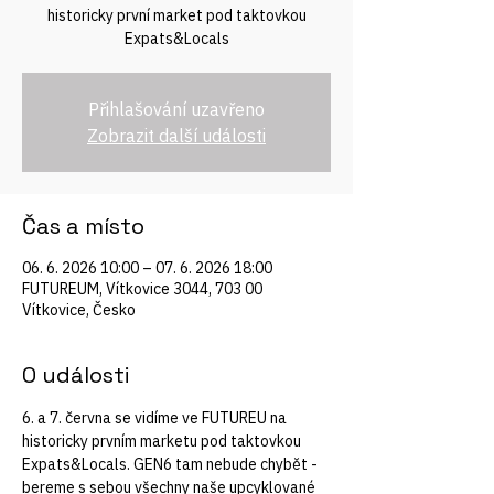
historicky první market pod taktovkou
Expats&Locals
Přihlašování uzavřeno
Zobrazit další události
Čas a místo
06. 6. 2026 10:00 – 07. 6. 2026 18:00
FUTUREUM, Vítkovice 3044, 703 00
Vítkovice, Česko
O události
6. a 7. června se vidíme ve FUTUREU na 
historicky prvním marketu pod taktovkou 
Expats&Locals. GEN6 tam nebude chybět - 
bereme s sebou všechny naše upcyklované 