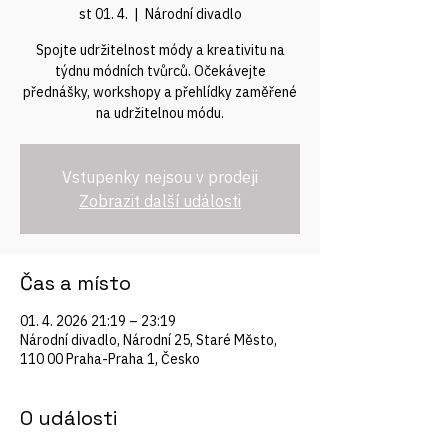
st 01. 4.
  |  
Národní divadlo
Spojte udržitelnost módy a kreativitu na
týdnu módních tvůrců. Očekávejte
přednášky, workshopy a přehlídky zaměřené
na udržitelnou módu.
Vstupenky nejsou v prodeji
Zobrazit další události
Čas a místo
01. 4. 2026 21:19 – 23:19
Národní divadlo, Národní 25, Staré Město,
110 00 Praha-Praha 1, Česko
O události