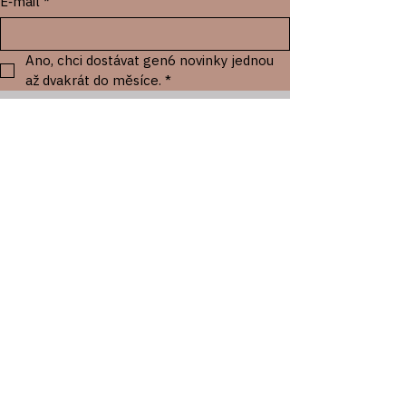
E‑mail
*
Ano, chci dostávat gen6 novinky jednou 
až dvakrát do měsíce.
*
Registrace