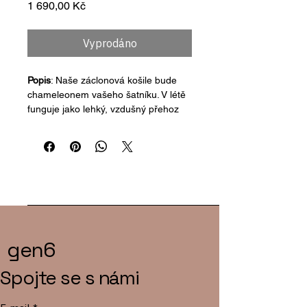
Cena
1 690,00 Kč
Vyprodáno
Popis
: Naše záclonová košile bude 
chameleonem vašeho šatníku. V létě 
funguje jako lehký, vzdušný přehoz 
přes plavky nebo tílko, v chladnějších 
dnech ji podvlečte rolákem a vytvořte 
zajímavý vizuální kontrast. Jemná 
krajka, která kdysi zdobila okna, teď 
definuje váš styl.
Stav:
 Brzy v prodeji. Navrženo pro 
nekonečné možnosti stylingu.
gen6
Spojte se s námi